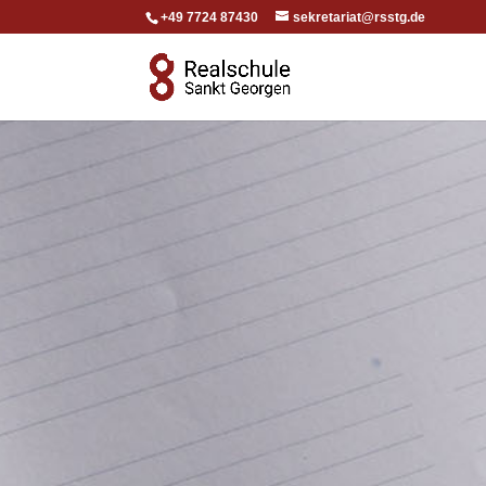
+49 7724 87430
sekretariat@rsstg.de