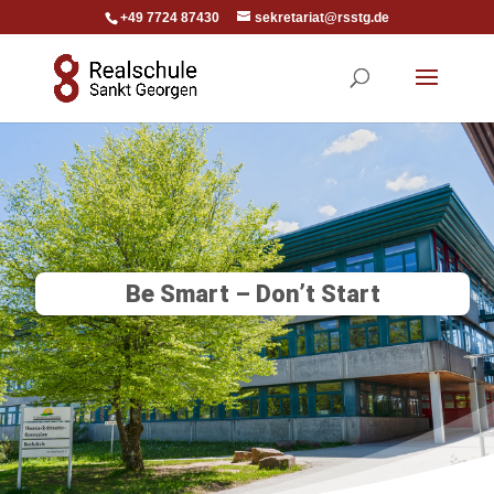
+49 7724 87430
sekretariat@rsstg.de
Be Smart – Don’t Start