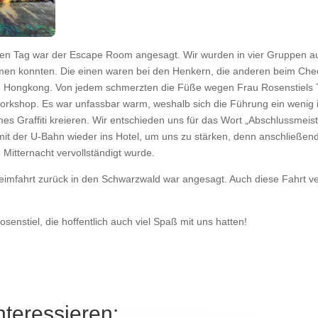
en Tag war der Escape Room angesagt. Wir wurden in vier Gruppen aufge
 konnten. Die einen waren bei den Henkern, die anderen beim Checkp
n Hongkong. Von jedem schmerzten die Füße wegen Frau Rosenstiels T
workshop. Es war unfassbar warm, weshalb sich die Führung ein wenig 
es Graffiti kreieren. Wir entschieden uns für das Wort „Abschlussmeis
it der U-Bahn wieder ins Hotel, um uns zu stärken, denn anschließend 
Mitternacht vervollständigt wurde.
Heimfahrt zurück in den Schwarzwald war angesagt. Auch diese Fahrt ve
enstiel, die hoffentlich auch viel Spaß mit uns hatten!
nteressieren: