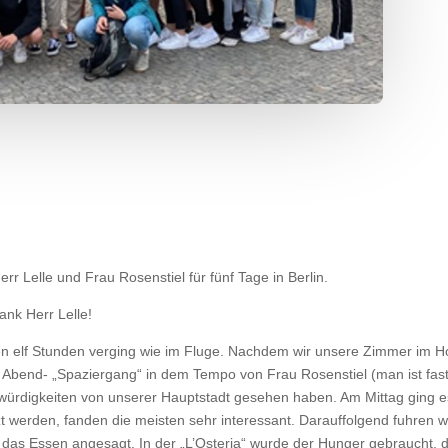
rr Lelle und Frau Rosenstiel für fünf Tage in Berlin.
nk Herr Lelle!
en elf Stunden verging wie im Fluge. Nachdem wir unsere Zimmer im H
bend- „Spaziergang“ in dem Tempo von Frau Rosenstiel (man ist fast
swürdigkeiten von unserer Hauptstadt gesehen haben. Am Mittag ging es
 werden, fanden die meisten sehr interessant. Darauffolgend fuhren 
s Essen angesagt. In der „L’Osteria“ wurde der Hunger gebraucht, d